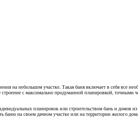
оения на небольшом участке. Такая баня включает в себя все не
кое строение с максимально продуманной планировкой, точными 
ивидуальных планировок или строительством бань и домов из б
оить баню на своем дачном участке или на территории жилого д