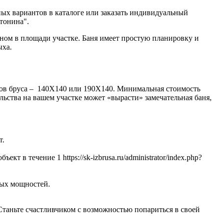
ных вариантов в каталоге или заказать индивидуальный
тонина".
нном в площади участке. Баня имеет простую планировку и
ыха.
еров бруса – 140Х140 или 190Х140. Минимальная стоимость
ельства на вашем участке может «вырасти» замечательная баня,
т.
т в течение 1 https://sk-izbrusa.ru/administrator/index.php?
ных мощностей.
Станьте счастливчиком с возможностью попариться в своей