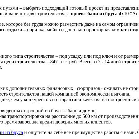
мя путями – выбрать подходящий готовый проект из представлен
ный вариант для строительства -
проект бани из бруса 4х10
"Ан
е, которое без труда можно разместить даже на самом ограниче
ого отдыха – парилка, мойка и довольно просторная комната отд
анного типа строительства – под усадку или под ключ и от разм
цена строительства – 847 тыс. руб. Всего за 7 - 14 дней строит
.
аких дополнительных финансовых «сюрпризов» ожидать не стои
ость строительства нашей компанией экономически выгодна.
ее, чем у конкурентов и с гарантией качества на построенный объек
зведенных строений из бруса – бань и домов.
ая транспортировка на расстояние до 500 км от производствен
это время завоевала кредит доверия многих клиентов.
ни из бруса
и ощутите на себе все преимущества работы с нами. 