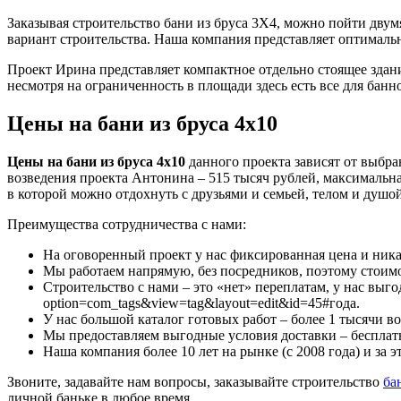
Заказывая строительство бани из бруса 3Х4, можно пойти дву
вариант строительства. Наша компания представляет оптималь
Проект Ирина представляет компактное отдельно стоящее здани
несмотря на ограниченность в площади здесь есть все для банн
Цены на бани из бруса 4х10
Цены на бани из бруса 4х10
данного проекта зависят от выбр
возведения проекта Антонина – 515 тысяч рублей, максимальная 
в которой можно отдохнуть с друзьями и семьей, телом и душой
Преимущества сотрудничества с нами:
На оговоренный проект у нас фиксированная цена и ник
Мы работаем напрямую, без посредников, поэтому стоим
Строительство с нами – это «нет» переплатам, у нас выгодн
option=com_tags&view=tag&layout=edit&id=45#года.
У нас большой каталог готовых работ – более 1 тысячи во
Мы предоставляем выгодные условия доставки – бесплатн
Наша компания более 10 лет на рынке (с 2008 года) и за 
Звоните, задавайте нам вопросы, заказывайте строительство
ба
личной баньке в любое время.