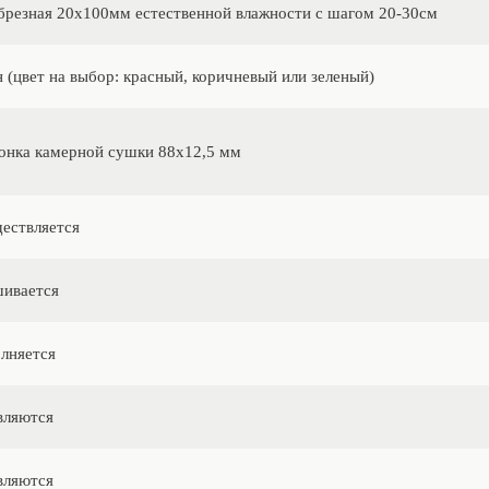
брезная 20х100мм естественной влажности с шагом 20-30см
 (цвет на выбор: красный, коричневый или зеленый)
онка камерной сушки 88х12,5 мм
ествляется
ивается
лняется
вляются
вляются