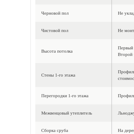
Черновой пол
Не укла
Чистовой пол
Не монт
Первый 
Высота потолка
Второй э
Профили
Стены 1-го этажа
стоимос
Перегородки 1-го этажа
Профили
Межвенцовый утеплитель
Льноджу
Сборка сруба
На дере