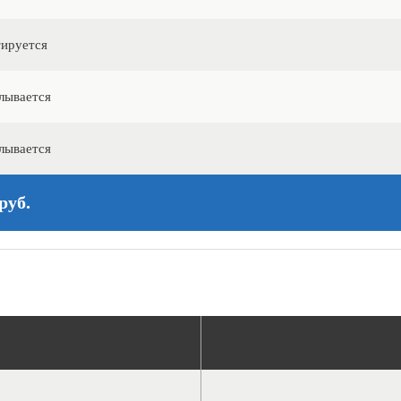
ируется
лывается
лывается
руб.