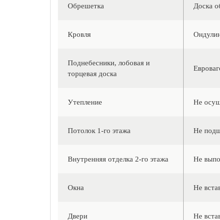
Обрешетка
Доска о
Кровля
Ондулин
Поднебесники, лобовая и
Евроваг
торцевая доска
Утепление
Не осущ
Потолок 1-го этажа
Не подш
Внутренняя отделка 2-го этажа
Не выпо
Окна
Не вста
Двери
Не вста