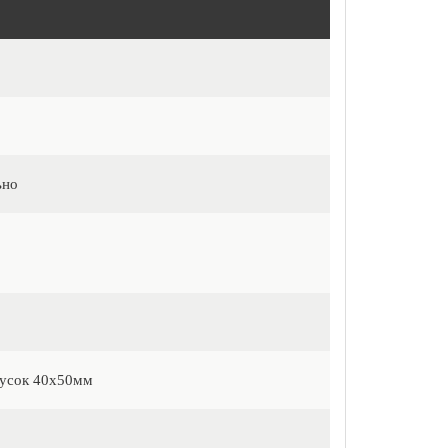
ьно
русок 40х50мм