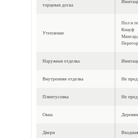
Имитаци
торцевая доска
Пол и п
Кнауф
Утепление
Мансард
Перегор
Наружная отделка
Имитаци
Внутренняя отделка
Не пред
Плинтусовка
Не пред
Окна
Деревян
Двери
Входная